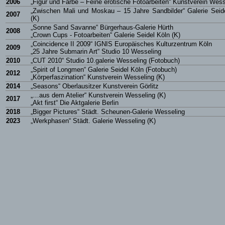
2006
„Figur und Farbe – Feine erotische Fotoarbeiten“ Kunstverein Wess
„Zwischen Mali und Moskau – 15 Jahre Sandbilder“ Galerie Seid
2007
(K)
„Sonne Sand Savanne“ Bürgerhaus-Galerie Hürth
2008
„Crown Cups - Fotoarbeiten“ Galerie Seidel Köln (K)
„Coincidence II 2009“ IGNIS Europäisches Kulturzentrum Köln
2009
„25 Jahre Submarin Art“ Studio 10 Wesseling
2010
„CUT 2010“ Studio 10.galerie Wesseling (Fotobuch)
„Spirit of Longmen“ Galerie Seidel Köln (Fotobuch)
2012
„Körperfaszination“ Kunstverein Wesseling (K)
2014
„Seasons“ Oberlausitzer Kunstverein Görlitz
„…aus dem Atelier“ Kunstverein Wesseling (K)
2017
„Akt first“ Die Aktgalerie Berlin
2018
„Bigger Pictures“ Städt. Scheunen-Galerie Wesseling
2023
„Werkphasen“ Städt. Galerie Wesseling (K)