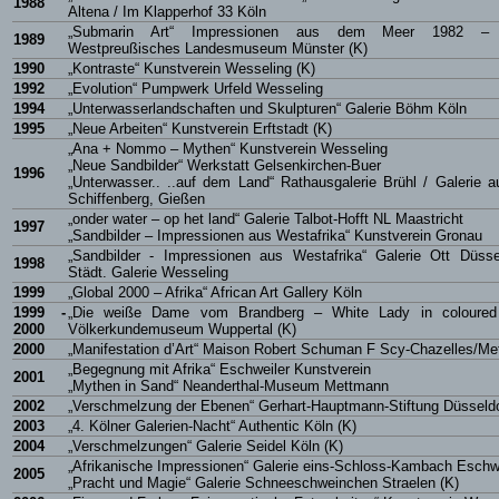
1988
Altena / Im Klapperhof 33 Köln
„Submarin Art“ Impressionen aus dem Meer 1982 – 
1989
Westpreußisches Landesmuseum Münster (K)
1990
„Kontraste“ Kunstverein Wesseling (K)
1992
„Evolution“ Pumpwerk Urfeld Wesseling
1994
„Unterwasserlandschaften und Skulpturen“ Galerie Böhm Köln
1995
„Neue Arbeiten“ Kunstverein Erftstadt (K)
„Ana + Nommo – Mythen“ Kunstverein Wesseling
„Neue Sandbilder“ Werkstatt Gelsenkirchen-Buer
1996
„Unterwasser.. ..auf dem Land“ Rathausgalerie Brühl / Galerie 
Schiffenberg, Gießen
„onder water – op het land“ Galerie Talbot-Hofft NL Maastricht
1997
„Sandbilder – Impressionen aus Westafrika“ Kunstverein Gronau
„Sandbilder - Impressionen aus Westafrika“ Galerie Ott Düsse
1998
Städt. Galerie Wesseling
1999
„Global 2000 – Afrika“ African Art Gallery Köln
1999 -
„Die weiße Dame vom Brandberg – White Lady in coloured
2000
Völkerkundemuseum Wuppertal (K)
2000
„Manifestation d’Art“ Maison Robert Schuman F Scy-Chazelles/Me
„Begegnung mit Afrika“ Eschweiler Kunstverein
2001
„Mythen in Sand“ Neanderthal-Museum Mettmann
2002
„Verschmelzung der Ebenen“ Gerhart-Hauptmann-Stiftung Düsseldo
2003
„4. Kölner Galerien-Nacht“ Authentic Köln (K)
2004
„Verschmelzungen“ Galerie Seidel Köln (K)
„Afrikanische Impressionen“ Galerie eins-Schloss-Kambach Eschw
2005
„Pracht und Magie“ Galerie Schneeschweinchen Straelen (K)