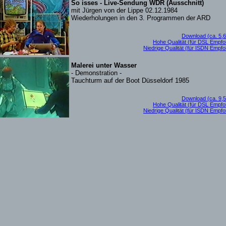
So isses - Live-Sendung WDR (Ausschnitt)
mit Jürgen von der Lippe 02.12.1984
Wiederholungen in den 3. Programmen der ARD
Download (ca. 5,
Hohe Qualität (für DSL Empfo
Niedrige Qualität (für ISDN Empfo
Malerei unter Wasser
- Demonstration -
Tauchturm auf der Boot Düsseldorf 1985
Download (ca. 9,
Hohe Qualität (für DSL Empfo
Niedrige Qualität (für ISDN Empfo