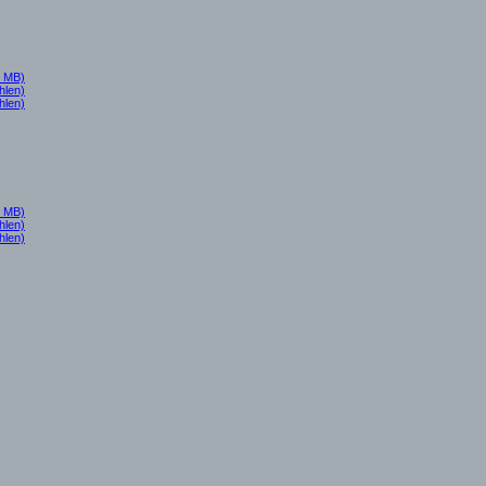
6 MB)
hlen)
hlen)
5 MB)
hlen)
hlen)