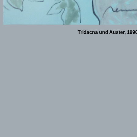
Tridacna und Auster, 199